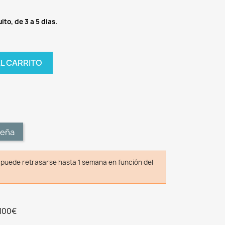
ito, de 3 a 5 dias.
AL CARRITO
t
seña
o puede retrasarse hasta 1 semana en función del
 100€