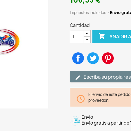
106,53 €
Impuestos incluidos
Envío gratu
Cantidad

AÑADIR 
Compartir
Tuitear
Pinteres
Escriba su propia re
El envío de este pedid

proveedor.
Envio
Envío gratis a partir de