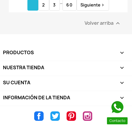
…
1
2
3
60
Siguiente

Volver arriba

PRODUCTOS

NUESTRA TIENDA

SU CUENTA

INFORMACIÓN DE LA TIENDA
keyboard_arrow_down
Facebook
Twitter
Pinterest
Instagram
Contacto