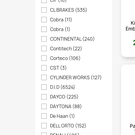
CIF
(16)
CL BRAKES
(535)
Cobra
(11)
K
Emb
Cobra
(1)
CONTINENTAL
(240)
Contitech
(22)
Corteco
(106)
CST
(3)
CYLINDER WORKS
(127)
D.I.D
(6524)
DAYCO
(225)
DAYTONA
(88)
De Haan
(1)
DELL ORTO
(152)
P