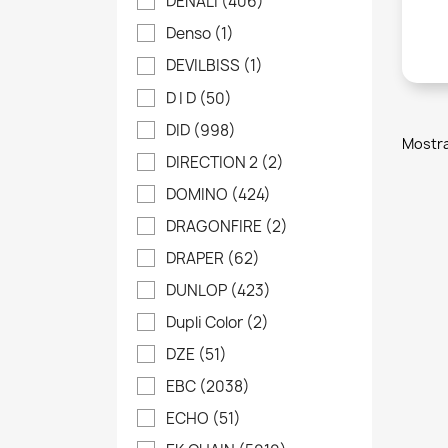
DENALI
(406)
Denso
(1)
DEVILBISS
(1)
D I D
(50)
DID
(998)
Mostra
DIRECTION 2
(2)
DOMINO
(424)
DRAGONFIRE
(2)
DRAPER
(62)
DUNLOP
(423)
Dupli Color
(2)
DZE
(51)
EBC
(2038)
ECHO
(51)