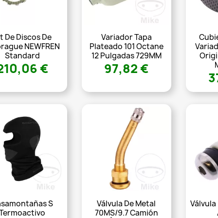
it De Discos De
Variador Tapa
Cubi
rague NEWFREN
Plateado 101 Octane
Varia
Standard
12 Pulgadas 729MM
Orig
210,06 €
97,82 €
3
asamontañas S
Válvula De Metal
Válvula
Termoactivo
70MS/9.7 Camión