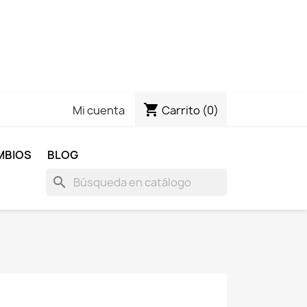
shopping_cart
Carrito
(0)
Mi cuenta
MBIOS
BLOG
search