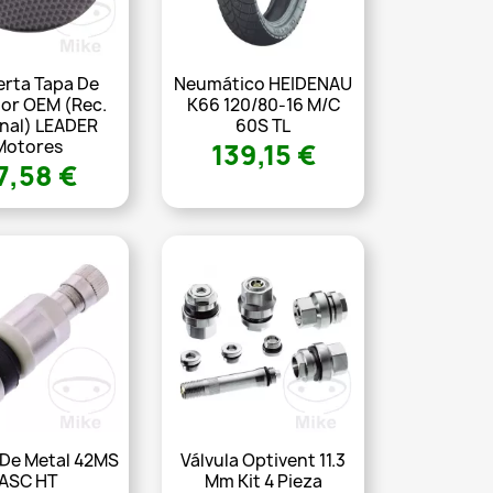
erta Tapa De
Neumático HEIDENAU
dor OEM (Rec.
K66 120/80-16 M/C
inal) LEADER
60S TL
Motores
139,15 €
7,58 €
 De Metal 42MS
Válvula Optivent 11.3
ASC HT
Mm Kit 4 Pieza