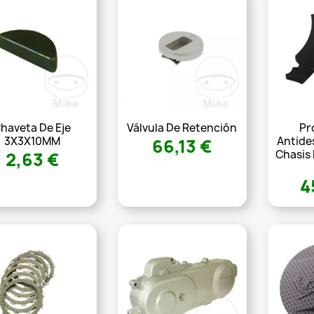
haveta De Eje
Válvula De Retención
Pr
3X3X10MM
Antide
66,13 €
Chasis 
2,63 €
4