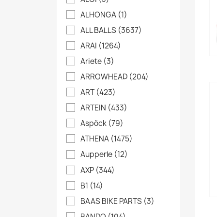
ALHONGA
(1)
ALL BALLS
(3637)
ARAI
(1264)
Ariete
(3)
ARROWHEAD
(204)
ART
(423)
ARTEIN
(433)
Aspöck
(79)
ATHENA
(1475)
Aupperle
(12)
AXP
(344)
B1
(14)
BAAS BIKE PARTS
(3)
BANDO
(104)