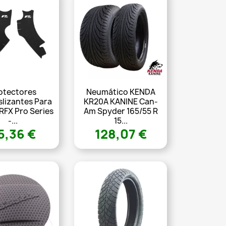
otectores
Neumático KENDA
slizantes Para
KR20A KANINE Can-
RFX Pro Series
Am Spyder 165/55 R
-...
15...
5,36 €
128,07 €