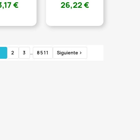
3,17 €
26,22 €
1
2
3
…
8511
Siguiente
