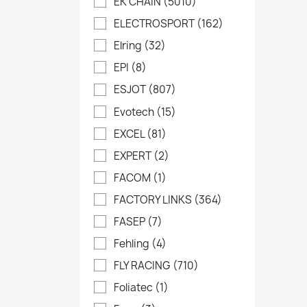
EK CHAIN
(5010)
ELECTROSPORT
(162)
Elring
(32)
EPI
(8)
ESJOT
(807)
Evotech
(15)
EXCEL
(81)
EXPERT
(2)
FACOM
(1)
FACTORY LINKS
(364)
FASEP
(7)
Fehling
(4)
FLY RACING
(710)
Foliatec
(1)