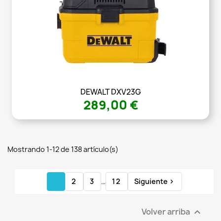
DEWALT DXV23G
289,00 €
Mostrando 1-12 de 138 artículo(s)
1
2
3
…
12
Siguiente

Volver arriba
