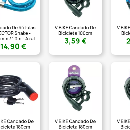
dado De Rótulas
V BIKE Candado De
V BIK
ECTOR Snake -
Bicicleta 100cm
Bic
mm / 1.0m - Azul
3,59 €
14,90 €
BIKE Candado De
V BIKE Candado De
V BIK
icicleta 180cm
Bicicleta 180cm
Bici