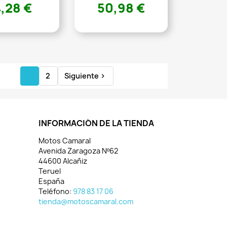
4,28 €
50,98 €
1
2
Siguiente

INFORMACIÓN DE LA TIENDA
Motos Camaral
Avenida Zaragoza Nº62
44600 Alcañiz
Teruel
España
Teléfono:
978 83 17 06
tienda@motoscamaral.com