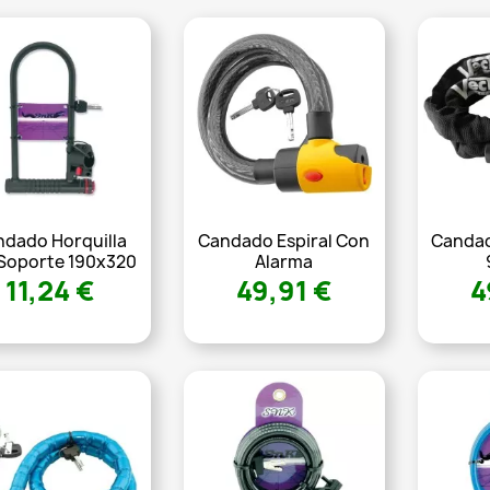
ndado Horquilla
Candado Espiral Con
Candad
 Soporte 190x320
Alarma
11,24 €
49,91 €
4