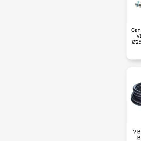
Can
V
Ø25
V 
B