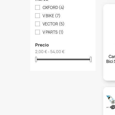
OXFORD
(4)
V BIKE
(7)
VECTOR
(5)
V PARTS
(1)
Precio
2,00 € - 54,00 €
Ca
Bici