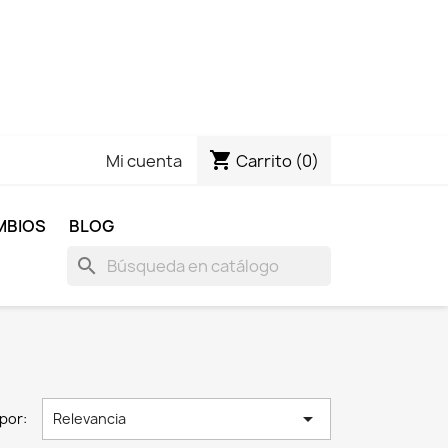
shopping_cart
Carrito
(0)
Mi cuenta
MBIOS
BLOG
search

por:
Relevancia