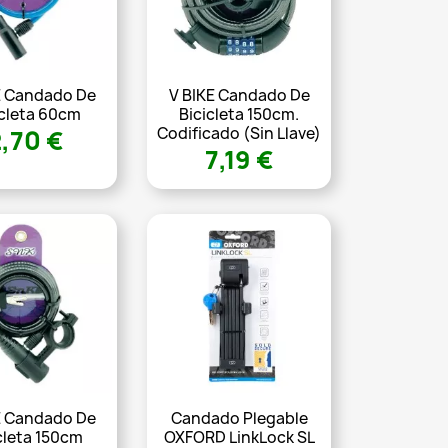
E Candado De
V BIKE Candado De
icleta 60cm
Bicicleta 150cm.
Codificado (sin Llave)
2,70 €
7,19 €
E Candado De
Candado Plegable
cleta 150cm
OXFORD LinkLock SL