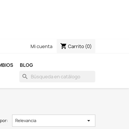
shopping_cart
Carrito
(0)
Mi cuenta
MBIOS
BLOG
search

por:
Relevancia