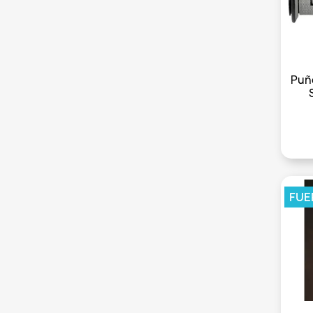
Puñ
FUE