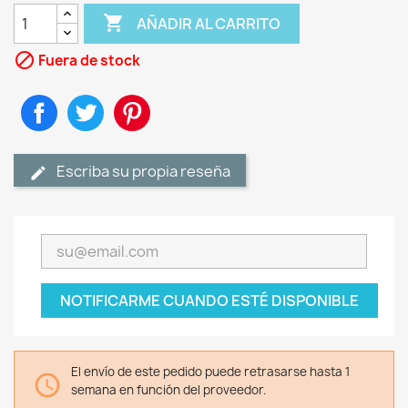

AÑADIR AL CARRITO

Fuera de stock
Compartir
Tuitear
Pinterest
Escriba su propia reseña
NOTIFICARME CUANDO ESTÉ DISPONIBLE
El envío de este pedido puede retrasarse hasta 1

semana en función del proveedor.