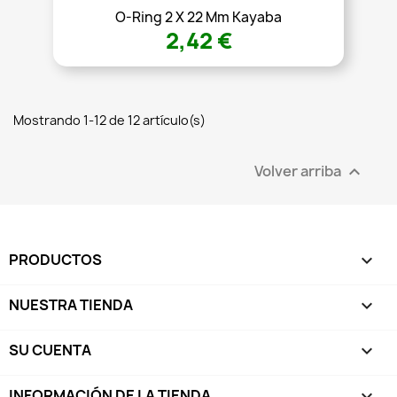
O-Ring 2 X 22 Mm Kayaba
2,42 €
Mostrando 1-12 de 12 artículo(s)
Volver arriba

PRODUCTOS

NUESTRA TIENDA

SU CUENTA

INFORMACIÓN DE LA TIENDA
keyboard_arrow_down