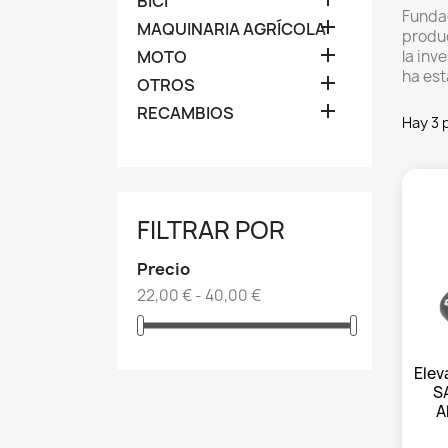
BICI
Fundad

MAQUINARIA AGRÍCOLA
produc

MOTO
la inv
ha est

OTROS

RECAMBIOS
Hay 3 
FILTRAR POR
Precio
22,00 € - 40,00 €
Elev
S
A