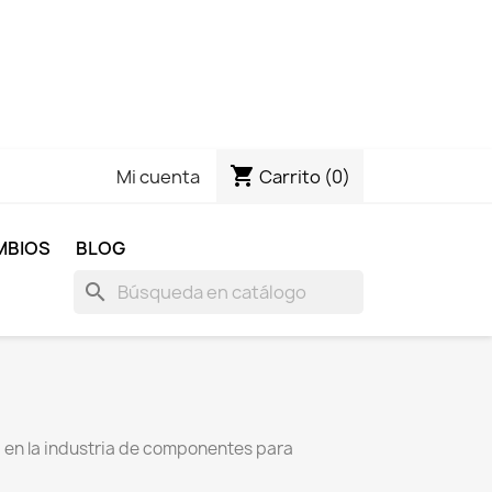
shopping_cart
Carrito
(0)
Mi cuenta
MBIOS
BLOG
search
 en la industria de componentes para