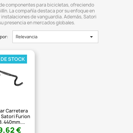
 de componentes para bicicletas, ofreciendo
lín.
La compañía destaca por su enfoque en
r instalaciones de vanguardia.
Además, Satori
su presencia en mercados globales.

por:
Relevancia
 DE STOCK
lar Carretera
 Satori Furion
8. 440mm....
9,62 €