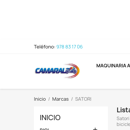
Teléfono:
978 83 17 06
MAQUINARIA 
Inicio
Marcas
SATORI
Lis
INICIO
Satori
bicicl
