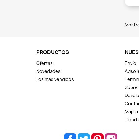
Mostra
PRODUCTOS
NUES
Ofertas
Envío
Novedades
Aviso l
Los más vendidos
Términ
Sobre
Devolu
Conta
Mapa d
Tiend
Facebook
Twitter
Pinterest
Instagram