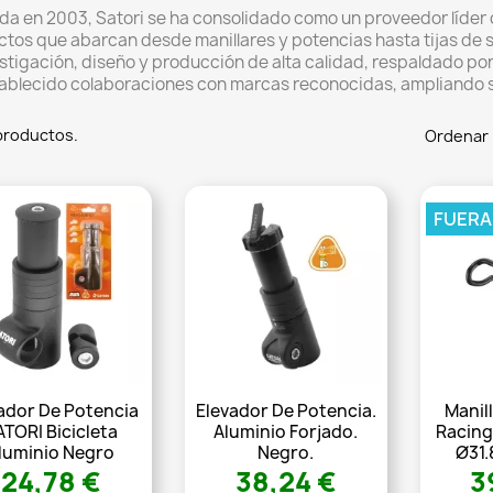
a en 2003, Satori se ha consolidado como un proveedor líder
tos que abarcan desde manillares y potencias hasta tijas de sil
estigación, diseño y producción de alta calidad, respaldado po
ablecido colaboraciones con marcas reconocidas, ampliando 
productos.
Ordenar 
FUERA
ador De Potencia
Elevador De Potencia.
Manil
ATORI Bicicleta
Aluminio Forjado.
Racing
luminio Negro
Negro.
Ø31.
24,78 €
38,24 €
3