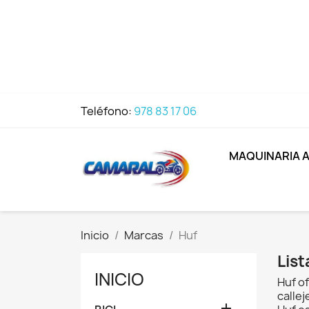
Teléfono:
978 83 17 06
MAQUINARIA 
Inicio
Marcas
Huf
Lis
INICIO
Huf of
callej
