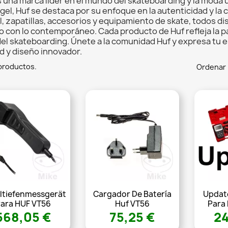
s una marca líder en el mundo del skateboarding y la moda u
el, Huf se destaca por su enfoque en la autenticidad y la c
l, zapatillas, accesorios y equipamiento de skate, todos d
o con lo contemporáneo. Cada producto de Huf refleja la pasi
 del skateboarding. Únete a la comunidad Huf y expresa tu 
d y diseño innovador.
productos.
Ordenar 
iltiefenmessgerät
Cargador De Batería
Updat
ara HUF VT56
Huf VT56
Para
568,05 €
75,25 €
24