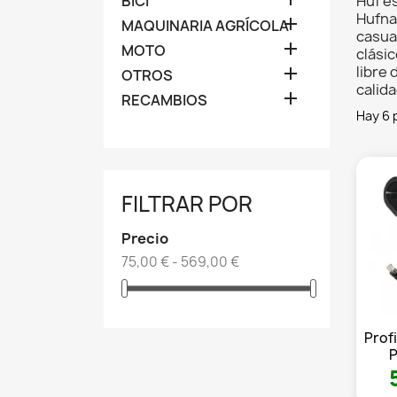
BICI
Huf e
Hufnag

MAQUINARIA AGRÍCOLA
casua

MOTO
clásic
libre

OTROS
calida

RECAMBIOS
Hay 6 
FILTRAR POR
Precio
75,00 € - 569,00 €
Prof
P