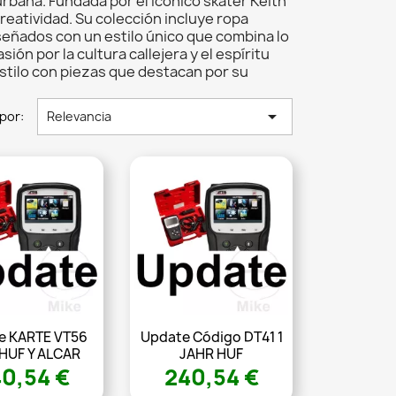
rbana. Fundada por el icónico skater Keith
reatividad. Su colección incluye ropa
iseñados con un estilo único que combina lo
ón por la cultura callejera y el espíritu
estilo con piezas que destacan por su

por:
Relevancia
e KARTE VT56
Update Código DT41 1
 HUF Y ALCAR
JAHR HUF
0,54 €
240,54 €