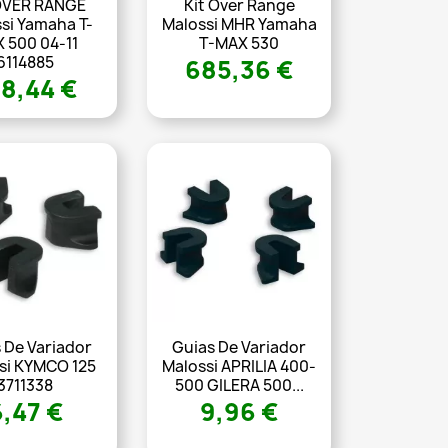
OVER RANGE
Kit Over Range
si Yamaha T-
Malossi MHR Yamaha
 500 04-11
T-MAX 530
6114885
685,36 €
8,44 €
 De Variador
Guias De Variador
si KYMCO 125
Malossi APRILIA 400-
3711338
500 GILERA 500...
6,47 €
9,96 €