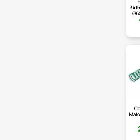
P
341
Ø68
Co
Malo