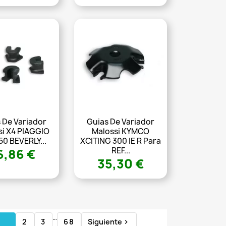
 De Variador
Guias De Variador
si X4 PIAGGIO
Malossi KYMCO
50 BEVERLY...
XCITING 300 IE R Para
REF...
6,86 €
35,30 €
…
1
2
3
68
Siguiente
