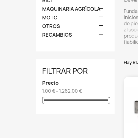
BICI
los ve

MAQUINARIA AGRÍCOLA
Fundad

MOTO
inicio
de pie

OTROS
al uso

RECAMBIOS
produc
fiabil
Hay 81
FILTRAR POR
Precio
1,00 € - 1.262,00 €