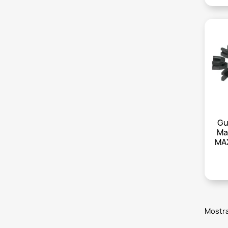
Gu
Ma
MA
Mostra