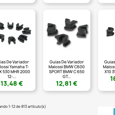
ias De Variador
Guias De Variador
Guias
lossi Yamaha T-
Malossi BMW C600
Malos
X 530 MHR 2000
SPORT BMW C 650
X10 3
12-...
GT...
1
13,48 €
12,81 €
ndo 1-12 de 813 artículo(s)