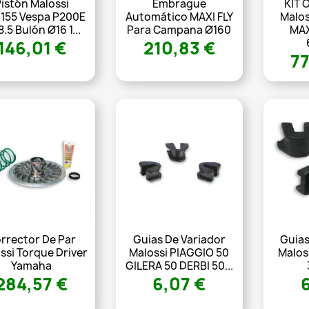
istón Malossi
Embrague
KIT 
6155 Vespa P200E
Automático MAXI FLY
Malos
.5 Bulón Ø16 1...
Para Campana Ø160
MAX
146,01 €
210,83 €
77
rrector De Par
Guias De Variador
Guias
ssi Torque Driver
Malossi PIAGGIO 50
Malos
Yamaha
GILERA 50 DERBI 50...
284,57 €
6,07 €