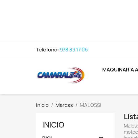
Teléfono:
978 83 17 06
MAQUINARIA 
Inicio
Marcas
MALOSSI
Lis
INICIO
Maloss
motoci
