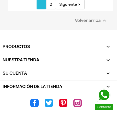
1
2
Siguiente

Volver arriba

PRODUCTOS

NUESTRA TIENDA

SU CUENTA

INFORMACIÓN DE LA TIENDA
keyboard_arrow_down
Facebook
Twitter
Pinterest
Instagram
Contacto