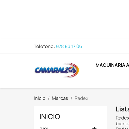
Teléfono:
978 83 17 06
MAQUINARIA 
Inicio
Marcas
Radex
Lis
INICIO
Radex
bienes
