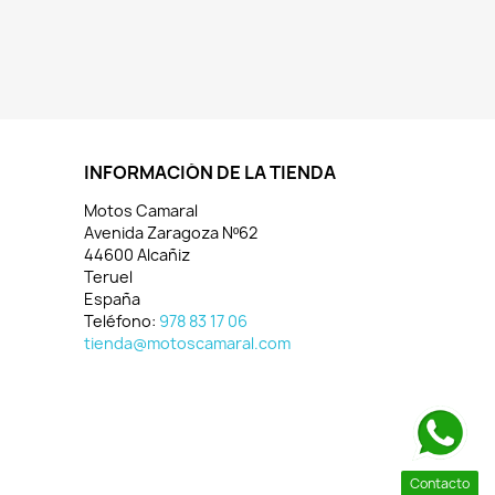
INFORMACIÓN DE LA TIENDA
Motos Camaral
Avenida Zaragoza Nº62
44600 Alcañiz
Teruel
España
Teléfono:
978 83 17 06
tienda@motoscamaral.com
Contacto