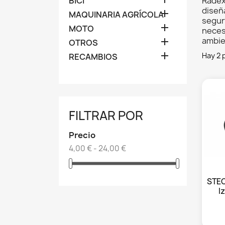
BICI
Radex
diseñ

MAQUINARIA AGRÍCOLA
segur

MOTO
neces
ambien

OTROS

Hay 2 
RECAMBIOS
FILTRAR POR
Precio
4,00 € - 24,00 €
STEC
I