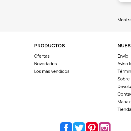
Mostra
PRODUCTOS
NUES
Ofertas
Envío
Novedades
Aviso l
Los más vendidos
Términ
Sobre
Devolu
Conta
Mapa d
Tiend
Facebook
Twitter
Pinterest
Instagram