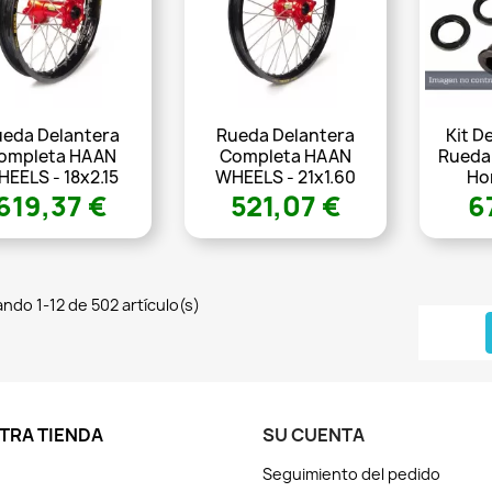
eda Delantera
Rueda Delantera
Kit D
ompleta HAAN
Completa HAAN
Rueda
EELS - 18x2.15
WHEELS - 21x1.60
Ho
619,37 €
521,07 €
6
ndo 1-12 de 502 artículo(s)
TRA TIENDA
SU CUENTA
Seguimiento del pedido