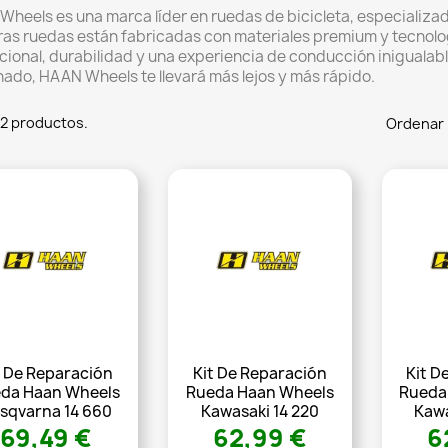
heels es una marca líder en ruedas de bicicleta, especializad
as ruedas están fabricadas con materiales premium y tecnolo
ional, durabilidad y una experiencia de conducción inigualable.
nado, HAAN Wheels te llevará más lejos y más rápido.
2 productos.
Ordenar 
t De Reparación
Kit De Reparación
Kit D
da Haan Wheels
Rueda Haan Wheels
Rueda
sqvarna 14 660
Kawasaki 14 220
Kawa
69,49 €
62,99 €
6