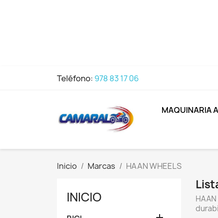
Teléfono:
978 83 17 06
MAQUINARIA 
Inicio
Marcas
HAAN WHEELS
Lis
INICIO
HAAN W
durabi
