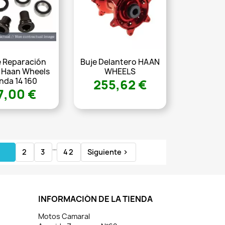
e Reparación
Buje Delantero HAAN
 Haan Wheels
WHEELS
nda 14 160
255,62 €
7,00 €
…
1
2
3
42
Siguiente

INFORMACIÓN DE LA TIENDA
Motos Camaral