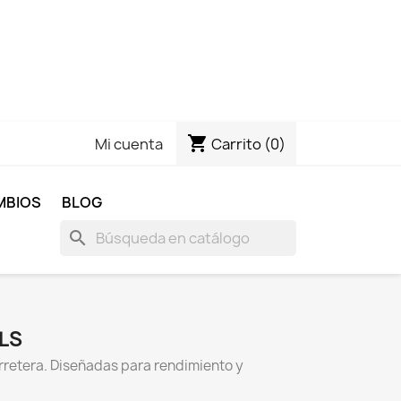
shopping_cart
Carrito
(0)
Mi cuenta
MBIOS
BLOG
search
ELS
rretera. Diseñadas para rendimiento y