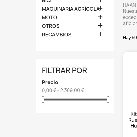
BICI
HAAN W

MAQUINARIA AGRÍCOLA
Nuestr

MOTO
excepc
aficio

OTROS

RECAMBIOS
Hay 50
FILTRAR POR
Precio
0,00 € - 2.389,00 €
Ki
Rue
Hu