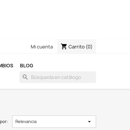
shopping_cart
Carrito
(0)
Mi cuenta
MBIOS
BLOG
search

por:
Relevancia