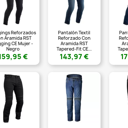
ings Reforzados
Pantalón Textil
Pant
n Aramida RST
Reforzado Con
Ref
ging CE Mujer -
Aramida RST
Ar
Negro
Tapered-Fit CE...
Tape
159,95 €
143,97 €
17