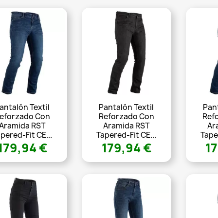
antalón Textil
Pantalón Textil
Pant
eforzado Con
Reforzado Con
Ref
Aramida RST
Aramida RST
Ar
pered-Fit CE...
Tapered-Fit CE...
Tape
179,94 €
179,94 €
17