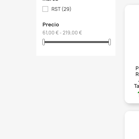
RST
(29)
Precio
61,00 € - 219,00 €
P
R
Ta