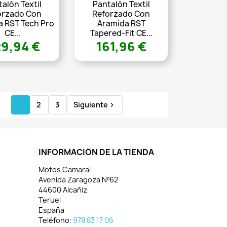
alón Textil
Pantalón Textil
orzado Con
Reforzado Con
a RST Tech Pro
Aramida RST
CE...
Tapered-Fit CE...
9,94 €
161,96 €
1
2
3
Siguiente

INFORMACIÓN DE LA TIENDA
Motos Camaral
Avenida Zaragoza Nº62
44600 Alcañiz
Teruel
España
Teléfono:
978 83 17 06