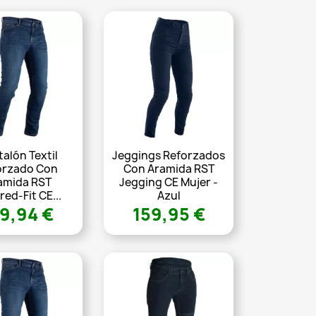
alón Textil
Jeggings Reforzados
orzado Con
Con Aramida RST
amida RST
Jegging CE Mujer -
red-Fit CE...
Azul
9,94 €
159,95 €