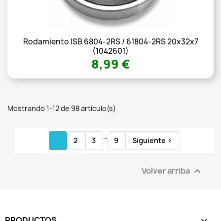
Rodamiento ISB 6804-2RS / 61804-2RS 20x32x7
(1042601)
8,99 €
Mostrando 1-12 de 98 artículo(s)
…
1
2
3
9
Siguiente

Volver arriba

PRODUCTOS
