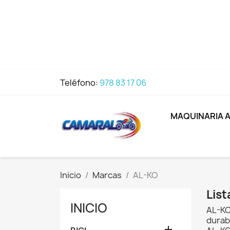
Teléfono:
978 83 17 06
MAQUINARIA 
Inicio
Marcas
AL-KO
Lis
INICIO
AL-KO 
durabi
