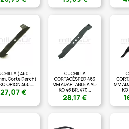
CHILLA ( 460 -
CUCHILLA
C
mm. Corte Derch)
CORTACÉSPED 463
CORT
KO ORION 460....
MM ADAPTABLE A AL-
MM ADA
KO 46 BR. 470...
KO 
27,07 €
28,17 €
1