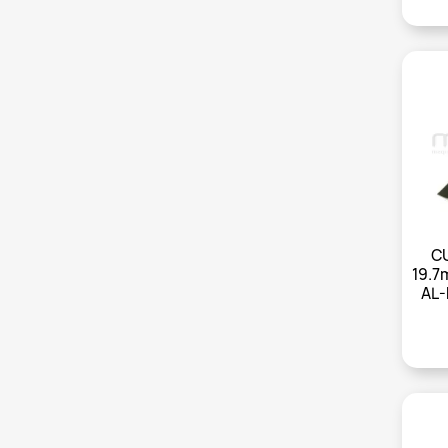
CU
19.7
AL-