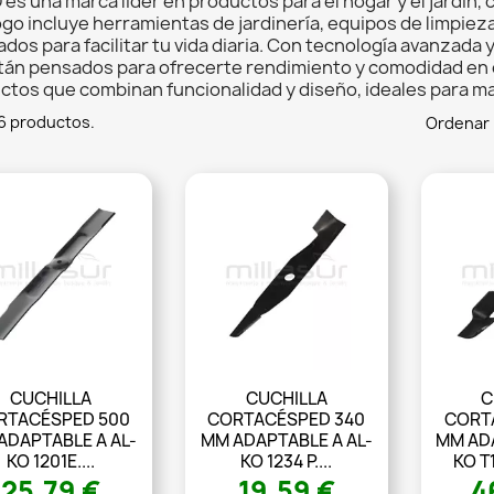
es una marca líder en productos para el hogar y el jardín, 
ogo incluye herramientas de jardinería, equipos de limpiez
dos para facilitar tu vida diaria. Con tecnología avanzada
tán pensados para ofrecerte rendimiento y comodidad en 
ctos que combinan funcionalidad y diseño, ideales para m
6 productos.
Ordenar 
CUCHILLA
CUCHILLA
C
RTACÉSPED 500
CORTACÉSPED 340
CORT
ADAPTABLE A AL-
MM ADAPTABLE A AL-
MM ADA
KO 1201E....
KO 1234 P....
KO T1
25,79 €
19,59 €
4