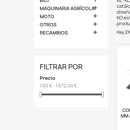
BICI
AL-KO 
catál

MAQUINARIA AGRÍCOLA
diseña

MOTO
KO es
produ

OTROS

Hay 21
RECAMBIOS
FILTRAR POR
Precio
1,00 € - 1.672,00 €
CO
MM 