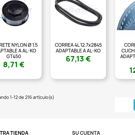
RETE NYLON Ø 1.5
CORREA 4L 12.7x2845
CORR
PTABLE A AL-KO
ADAPTABLE A AL-KO
CUCHI
GT450
ADAPT
67,13 €
8,71 €
1
ndo 1-12 de 216 artículo(s)
TRA TIENDA
SU CUENTA