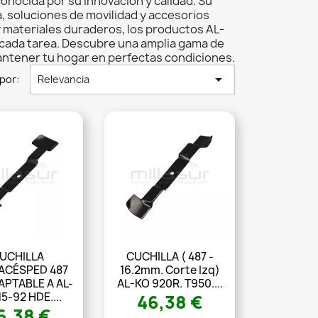
conocida por su innovación y calidad. Su
a, soluciones de movilidad y accesorios
 y materiales duraderos, los productos AL-
cada tarea. Descubre una amplia gama de
antener tu hogar en perfectas condiciones.

por:
Relevancia
UCHILLA
CUCHILLA ( 487 -
ACÉSPED 487
16.2mm. Corte Izq)
PTABLE A AL-
AL-KO 920R. T950....
5-92 HDE....
46,38 €
6,38 €