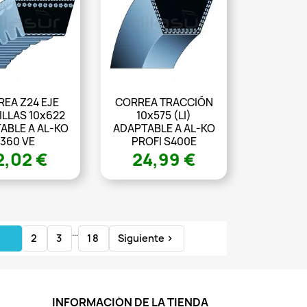
EA Z24 EJE
CORREA TRACCIÓN
LLAS 10x622
10x575 (LI)
ABLE A AL-KO
ADAPTABLE A AL-KO
360 VE
PROFI S400E
2,02 €
24,99 €
…
1
2
3
18
Siguiente

INFORMACIÓN DE LA TIENDA