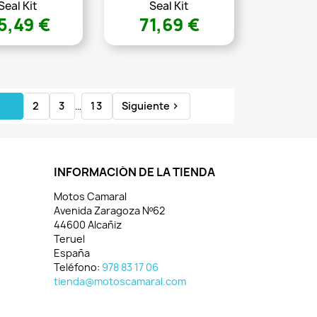
Seal Kit
Seal Kit
5,49 €
71,69 €
1
2
3
…
13
Siguiente

INFORMACIÓN DE LA TIENDA
Motos Camaral
Avenida Zaragoza Nº62
44600 Alcañiz
Teruel
España
Teléfono:
978 83 17 06
tienda@motoscamaral.com