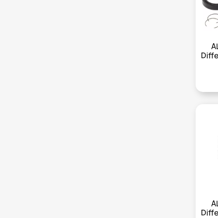
A
Diff
A
Diff