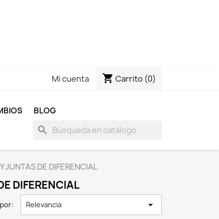
shopping_cart
Carrito
(0)
Mi cuenta
MBIOS
BLOG
search
Y JUNTAS DE DIFERENCIAL
DE DIFERENCIAL

por:
Relevancia