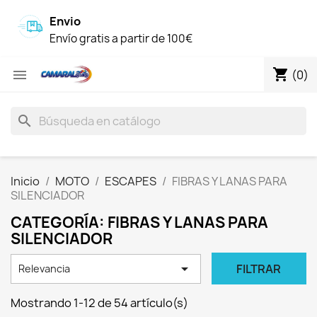
Envio
Envío gratis a partir de 100€
shopping_cart

(0)
search
Inicio
MOTO
ESCAPES
FIBRAS Y LANAS PARA
SILENCIADOR
CATEGORÍA: FIBRAS Y LANAS PARA
SILENCIADOR

FILTRAR
Relevancia
Mostrando 1-12 de 54 artículo(s)