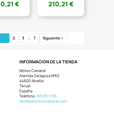
10,21 €
210,21 €
1
2
3
…
7
Siguiente

INFORMACIÓN DE LA TIENDA
Motos Camaral
Avenida Zaragoza Nº62
44600 Alcañiz
Teruel
España
Teléfono:
978 83 17 06
tienda@motoscamaral.com