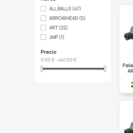
ALL BALLS
(47)
ARROWHEAD
(5)
ART
(22)
JMP
(1)
Precio
0,00 € - 441,00 €
Pali
AR