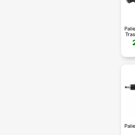
Pali
Tras
Pali