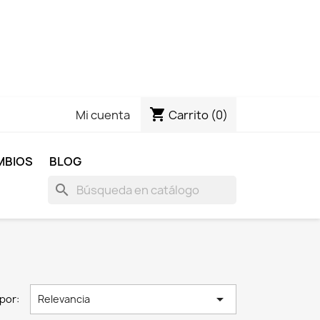
shopping_cart
Carrito
(0)
Mi cuenta
MBIOS
BLOG
search

por:
Relevancia