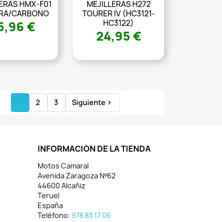
ERAS HMX-F01
MEJILLERAS H272
BRA/CARBONO
TOURER IV (HC3121-
HC3122)
5,96 €
24,95 €
1
2
3
Siguiente

INFORMACIÓN DE LA TIENDA
Motos Camaral
Avenida Zaragoza Nº62
44600 Alcañiz
Teruel
España
Teléfono:
978 83 17 06