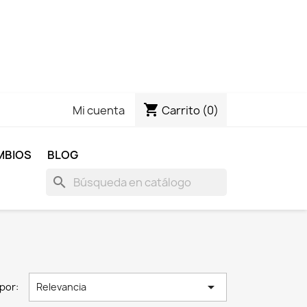
shopping_cart
Carrito
(0)
Mi cuenta
MBIOS
BLOG
search

por:
Relevancia