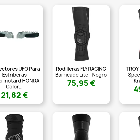
ectores UFO Para
Rodilleras FLY RACING
TROY 
Estriberas
Barricade Lite - Negro
Spee
ermotard HONDA
Kn
75,95 €
Color...
4
21,82 €