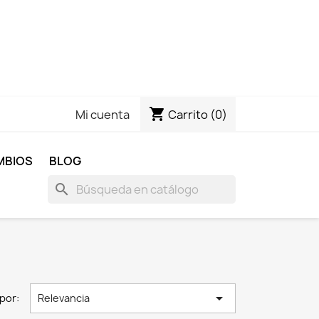
shopping_cart
Carrito
(0)
Mi cuenta
MBIOS
BLOG
search

por:
Relevancia