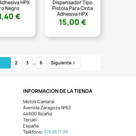
 Adhesiva HPX
Dispensador Tipo
ro Negro
Pistola Para Cinta
Adhesiva HPX
1,40 €
15,00 €
1
2
3
…
6
Siguiente

INFORMACIÓN DE LA TIENDA
Motos Camaral
Avenida Zaragoza Nº62
44600 Alcañiz
Teruel
España
Teléfono:
978 83 17 06