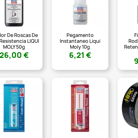
dor De Roscas De
Pegamento
F
 Resistencia LIQUI
Instantaneo Liqui
Rod
MOLY 50g
Moly 10g
Reten
26,00 €
6,21 €
9