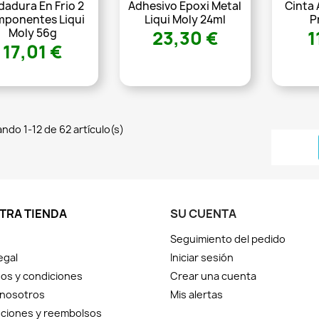
dadura En Frio 2
Adhesivo Epoxi Metal
Cinta
ponentes Liqui
Liqui Moly 24ml
P
Moly 56g
23,30 €
1
17,01 €
ndo 1-12 de 62 artículo(s)
TRA TIENDA
SU CUENTA
Seguimiento del pedido
egal
Iniciar sesión
os y condiciones
Crear una cuenta
 nosotros
Mis alertas
ciones y reembolsos