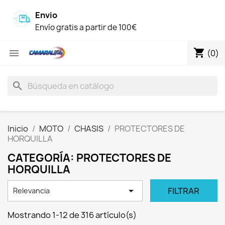
Envio
Envío gratis a partir de 100€
shopping_cart

(0)
search
Inicio
MOTO
CHASIS
PROTECTORES DE
HORQUILLA
CATEGORÍA: PROTECTORES DE
HORQUILLA

FILTRAR
Relevancia
Mostrando 1-12 de 316 artículo(s)