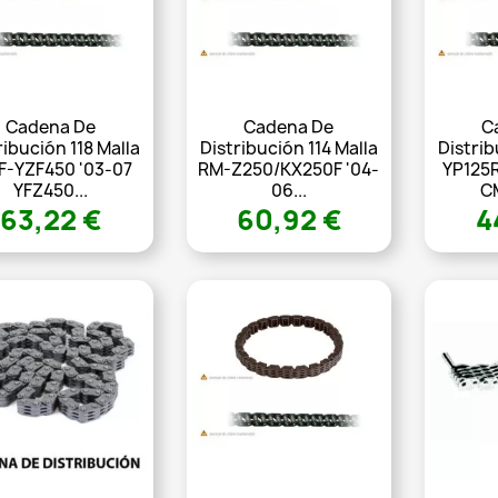
Cadena De
Cadena De
C
ribución 118 Malla
Distribución 114 Malla
Distrib
-YZF450 '03-07
RM-Z250/KX250F '04-
YP125
YFZ450...
06...
C
63,22 €
60,92 €
4