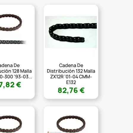
adena De
Cadena De
ución 128 Malla
Distribución 132 Malla
-300 '93-03...
ZX12R '01-04 CMM-
E132
7,82 €
82,76 €