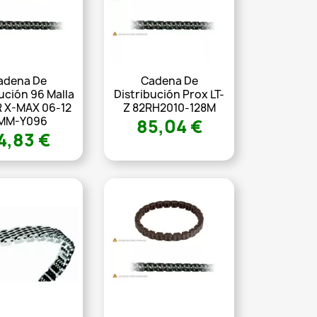
adena De
Cadena De
ución 96 Malla
Distribución Prox LT-
R X-MAX 06-12
Z 82RH2010-128M
MM-Y096
85,04 €
4,83 €