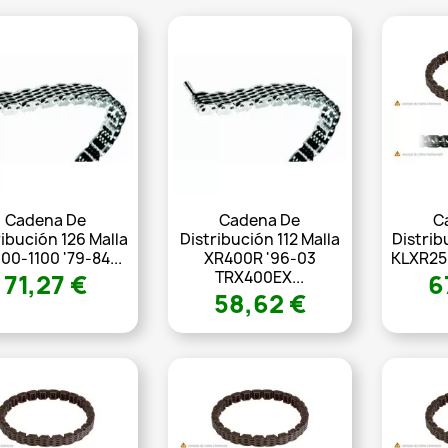
Cadena De
Cadena De
C
ribución 126 Malla
Distribución 112 Malla
Distrib
00-1100 '79-84...
XR400R '96-03
KLXR250
TRX400EX...
71,27 €
6
58,62 €