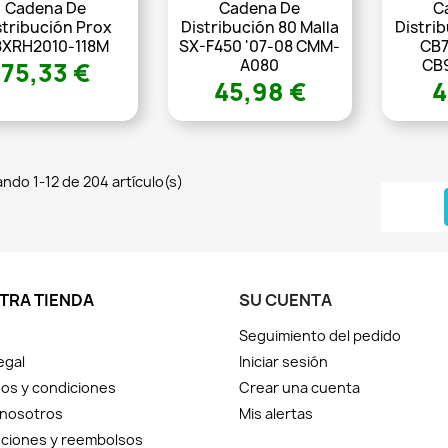
Cadena De
Cadena De
C
stribución Prox
Distribución 80 Malla
Distrib
8XRH2010-118M
SX-F450 '07-08 CMM-
CB7
A080
CB9
75,33 €
45,98 €
4
ndo 1-12 de 204 artículo(s)
TRA TIENDA
SU CUENTA
Seguimiento del pedido
egal
Iniciar sesión
os y condiciones
Crear una cuenta
 nosotros
Mis alertas
ciones y reembolsos