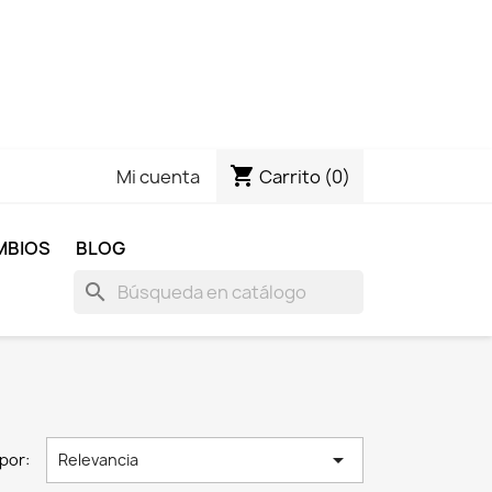
shopping_cart
Carrito
(0)
Mi cuenta
MBIOS
BLOG
search

por:
Relevancia