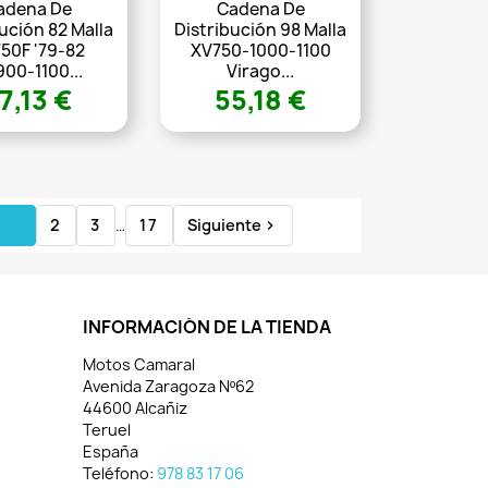
adena De
Cadena De
ución 82 Malla
Distribución 98 Malla
50F '79-82
XV750-1000-1100
00-1100...
Virago...
7,13 €
55,18 €
1
2
3
…
17
Siguiente

INFORMACIÓN DE LA TIENDA
Motos Camaral
Avenida Zaragoza Nº62
44600 Alcañiz
Teruel
España
Teléfono:
978 83 17 06