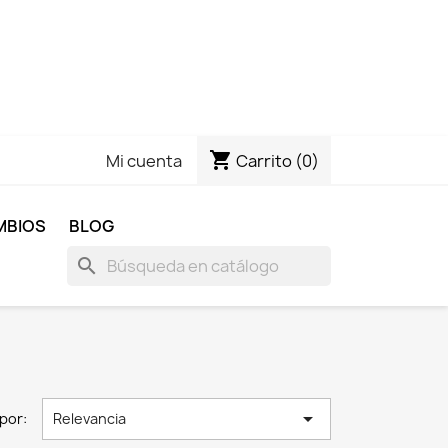
shopping_cart
Carrito
(0)
Mi cuenta
MBIOS
BLOG
search

por:
Relevancia