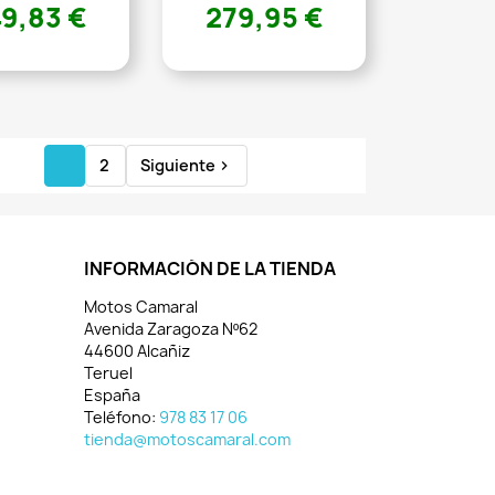
9,83 €
279,95 €
1
2
Siguiente

INFORMACIÓN DE LA TIENDA
Motos Camaral
Avenida Zaragoza Nº62
44600 Alcañiz
Teruel
España
Teléfono:
978 83 17 06
tienda@motoscamaral.com