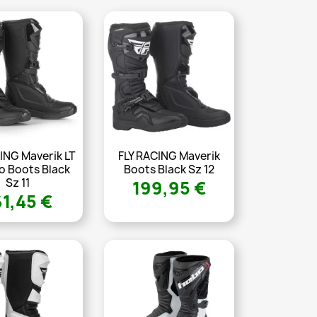
ING Maverik LT
FLY RACING Maverik
o Boots Black
Boots Black Sz 12
Sz 11
199,95 €
61,45 €