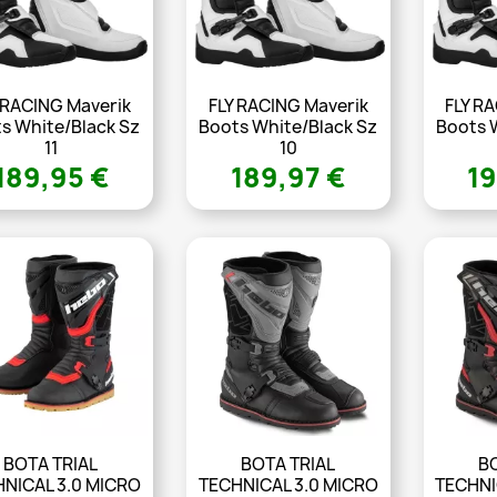
 RACING Maverik
FLY RACING Maverik
FLY R
s White/Black Sz
Boots White/Black Sz
Boots 
11
10
189,95 €
189,97 €
19
BOTA TRIAL
BOTA TRIAL
BO
NICAL 3.0 MICRO
TECHNICAL 3.0 MICRO
TECHNI