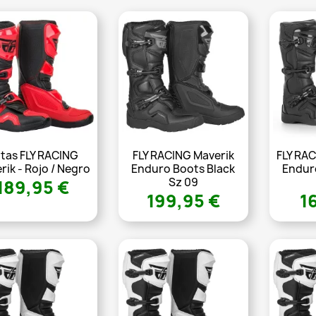
tas FLY RACING
FLY RACING Maverik
FLY RAC
rik - Rojo / Negro
Enduro Boots Black
Endur
Sz 09
189,95 €
199,95 €
1