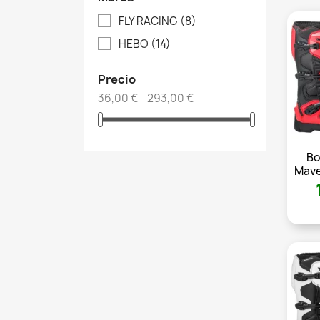
FLY RACING
(8)
HEBO
(14)
Precio
36,00 € - 293,00 €
Bo
Mave