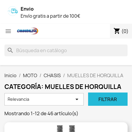
Envio
Envío gratis a partir de 100€
shopping_cart

(0)
search
Inicio
MOTO
CHASIS
MUELLES DE HORQUILLA
CATEGORÍA: MUELLES DE HORQUILLA

FILTRAR
Relevancia
Mostrando 1-12 de 46 artículo(s)