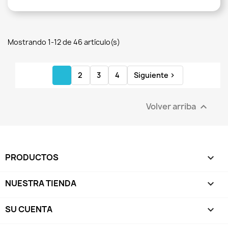
Mostrando 1-12 de 46 artículo(s)
1
2
3
4
Siguiente

Volver arriba

PRODUCTOS

NUESTRA TIENDA

SU CUENTA
