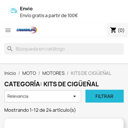
Envio
Envío gratis a partir de 100€
shopping_cart

(0)
search
Inicio
MOTO
MOTORES
KITS DE CIGÜEÑAL
CATEGORÍA: KITS DE CIGÜEÑAL

FILTRAR
Relevancia
Mostrando 1-12 de 24 artículo(s)