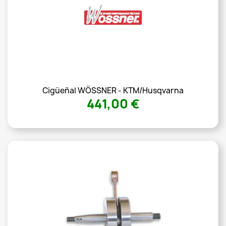
Cigüeñal WÖSSNER - KTM/Husqvarna
441,00 €