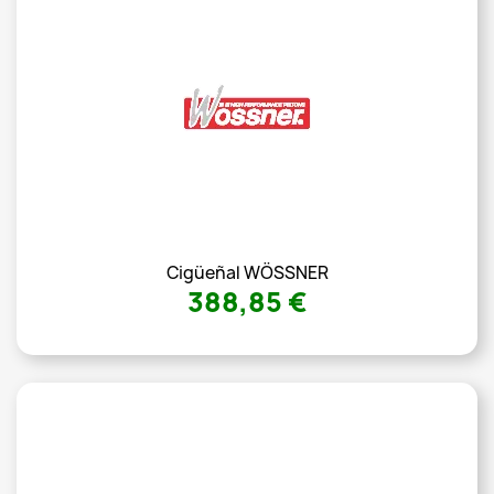
Cigüeñal WÖSSNER
388,85 €