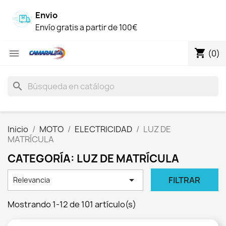
Envio
Envío gratis a partir de 100€
shopping_cart

(0)
search
Inicio
MOTO
ELECTRICIDAD
LUZ DE
MATRÍCULA
CATEGORÍA: LUZ DE MATRÍCULA

FILTRAR
Relevancia
Mostrando 1-12 de 101 artículo(s)