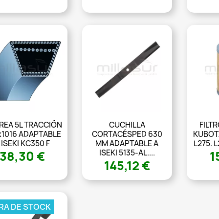
REA 5L TRACCIÓN
CUCHILLA
FILT
x1016 ADAPTABLE
CORTACÉSPED 630
KUBOTA
 ISEKI KC350 F
MM ADAPTABLE A
L275. L
ISEKI 5135-AL....
38,30 €
1
145,12 €
RA DE STOCK