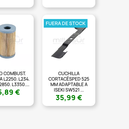
FUERA DE STOCK
RO COMBUST.
CUCHILLA
 L2250. L234.
CORTACÉSPED 525
2850. L3350....
MM ADAPTABLE A
ISEKI SW521 ...
5,89 €
35,99 €