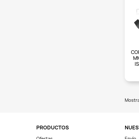
CO
MM
I
Mostra
PRODUCTOS
NUES
Ofertas
Envío