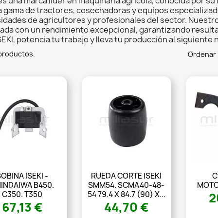
 es una marca líder en maquinaria agrícola, conocida por s
a gama de tractores, cosechadoras y equipos especializado
idades de agricultores y profesionales del sector. Nuest
ada con un rendimiento excepcional, garantizando resulta
EKI, potencia tu trabajo y lleva tu producción al siguiente n
productos.
Ordenar 
BOBINA ISEKI -
RUEDA CORTE ISEKI
C
INDAIWA B450.
SMM54. SCMA40-48-
MOTO
C350. T350
54 79.4 X 84.7 (90) X...
2
67,13 €
44,70 €