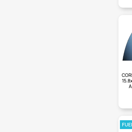
COR
15.8
A
FUE