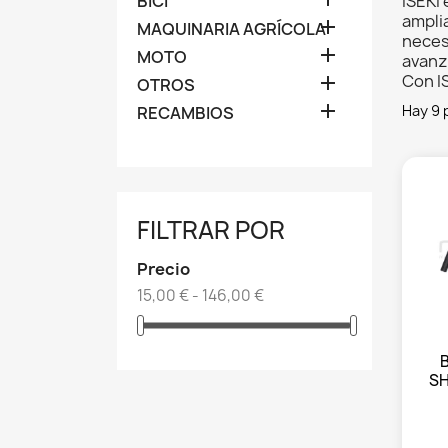
BICI
ISEKI
ampli

MAQUINARIA AGRÍCOLA
neces

MOTO
avanz
Con IS

OTROS

Hay 9 
RECAMBIOS
FILTRAR POR
Precio
15,00 € - 146,00 €
SH