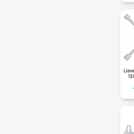
Llav
13