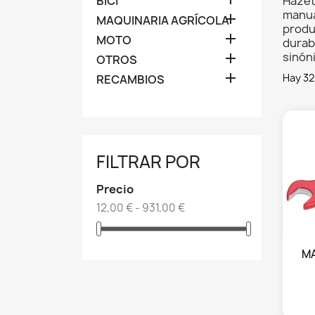
BICI
Hazet
manua

MAQUINARIA AGRÍCOLA
produ

MOTO
durab
sinón

OTROS

Hay 32
RECAMBIOS
FILTRAR POR
Precio
12,00 € - 931,00 €
MA