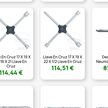
e En Cruz 17 X 19 X
Llave En Cruz 17 X 19 X
De
/16 X 21 Llave En
22 X 1/2 Llave En Cruz
Neumá
Cruz
114,51 €
8
114,44 €