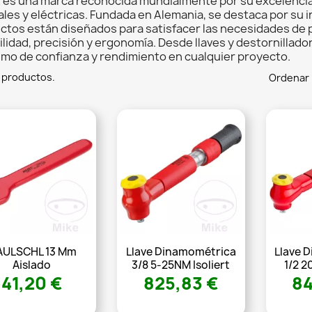
 es una marca reconocida mundialmente por su excelencia 
les y eléctricas. Fundada en Alemania, se destaca por su i
ctos están diseñados para satisfacer las necesidades de 
ilidad, precisión y ergonomía. Desde llaves y destornillad
imo de confianza y rendimiento en cualquier proyecto.
 productos.
Ordenar 
ULSCHL 13 Mm
Llave Dinamométrica
Llave 
Aislado
3/8 5-25NM Isoliert
1/2 2
41,20 €
825,83 €
84