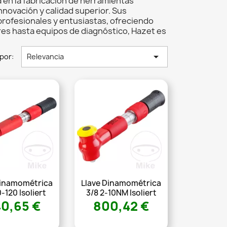
en la fabricación de herramientas
nnovación y calidad superior. Sus
profesionales y entusiastas, ofreciendo
ores hasta equipos de diagnóstico, Hazet es

por:
Relevancia
Dinamométrica
Llave Dinamométrica
0-120 Isoliert
3/8 2-10NM Isoliert
0,65 €
800,42 €