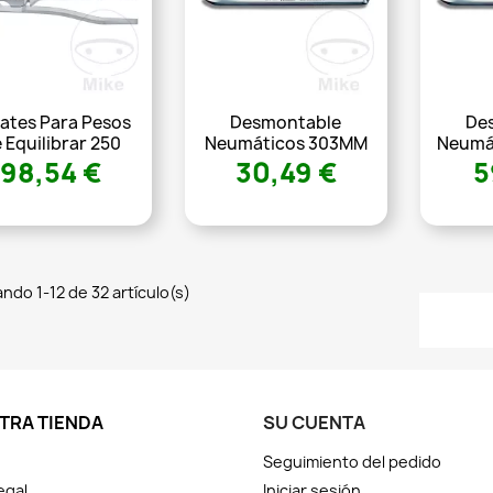
cates Para Pesos
Desmontable
De
 Equilibrar 250
Neumáticos 303MM
Neumá
98,54 €
30,49 €
5
ndo 1-12 de 32 artículo(s)
TRA TIENDA
SU CUENTA
Seguimiento del pedido
egal
Iniciar sesión