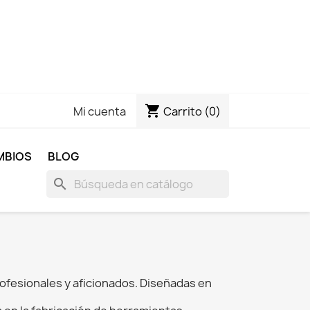
shopping_cart
Carrito
(0)
Mi cuenta
MBIOS
BLOG
search
rofesionales y aficionados. Diseñadas en