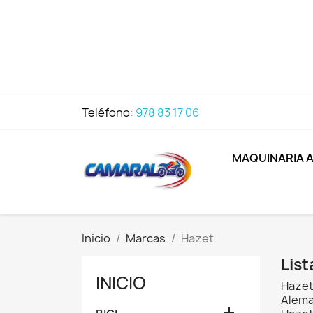
Teléfono:
978 83 17 06
MAQUINARIA 
Inicio
Marcas
Hazet
Lis
INICIO
Hazet
Aleman
