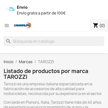
Envio
Envío gratis a partir de 100€
shopping_cart

(0)
search
Inicio
Marcas
TAROZZI
Listado de productos por marca
TAROZZI
Tarozzi es una empresa italiana especializada en la
fabricación de accesorios de alta calidad para
motocicletas, reconocida por su experiencia en el sector.
Con sede en Pianoro, Italia, Tarozzi tiene más de 40 años
de experiencia en el procesamiento de acero y la