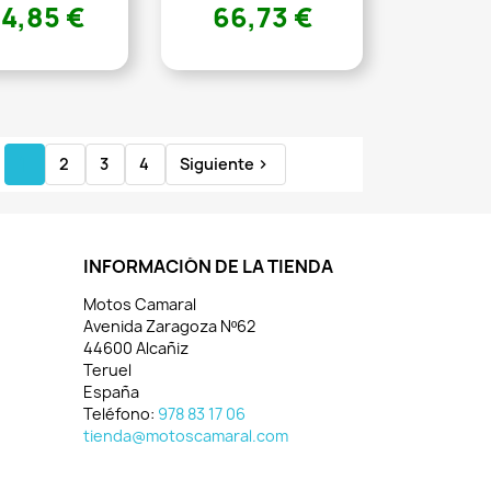
4,85 €
66,73 €
1
2
3
4
Siguiente

INFORMACIÓN DE LA TIENDA
Motos Camaral
Avenida Zaragoza Nº62
44600 Alcañiz
Teruel
España
Teléfono:
978 83 17 06
tienda@motoscamaral.com