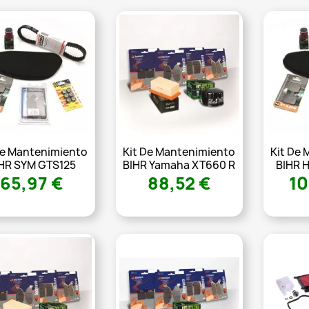
De Mantenimiento
Kit De Mantenimiento
Kit De
HR SYM GTS125
BIHR Yamaha XT660 R
BIHR 
65,97 €
88,52 €
10