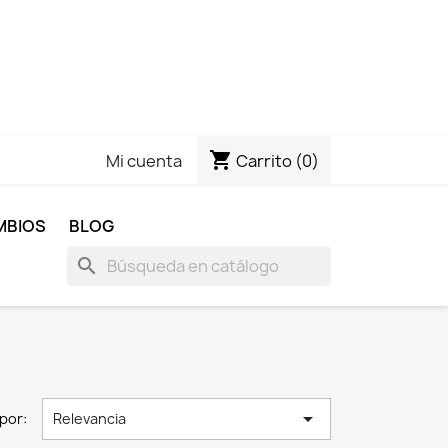
shopping_cart
Carrito
(0)
Mi cuenta
MBIOS
BLOG
search

por:
Relevancia