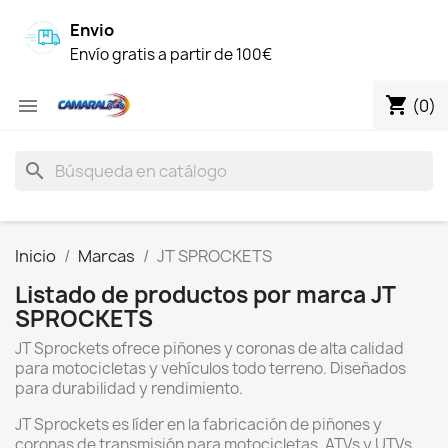
Envio
Envío gratis a partir de 100€
shopping_cart

(0)
search
Inicio
Marcas
JT SPROCKETS
Listado de productos por marca JT
SPROCKETS
JT Sprockets ofrece piñones y coronas de alta calidad
para motocicletas y vehículos todo terreno. Diseñados
para durabilidad y rendimiento.
JT Sprockets es líder en la fabricación de piñones y
coronas de transmisión para motocicletas, ATVs y UTVs.