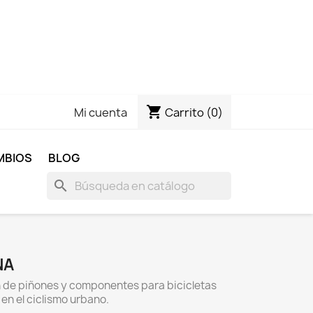
shopping_cart
Carrito
(0)
Mi cuenta
MBIOS
BLOG
search
NA
n de piñones y componentes para bicicletas
 en el ciclismo urbano.