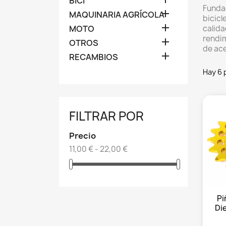
BICI
Funda

MAQUINARIA AGRÍCOLA
bicicle

MOTO
calida
rendim

OTROS
de ace

RECAMBIOS
Hay 6 
FILTRAR POR
Precio
11,00 € - 22,00 €
Pi
Di