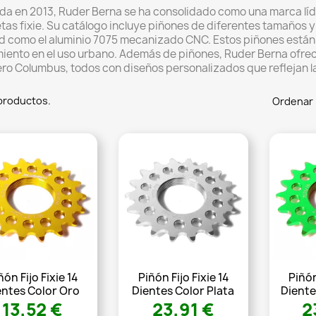
da en 2013, Ruder Berna se ha consolidado como una marca lí
tas fixie.
Su catálogo incluye piñones de diferentes tamaños y 
d como el aluminio 7075 mecanizado CNC.
Estos piñones están
iento en el uso urbano.
Además de piñones, Ruder Berna ofre
ro Columbus, todos con diseños personalizados que reflejan la
productos.
Ordenar 
ñón Fijo Fixie 14
Piñón Fijo Fixie 14
Piñón
entes Color Oro
Dientes Color Plata
Diente
13,52 €
23,91 €
2