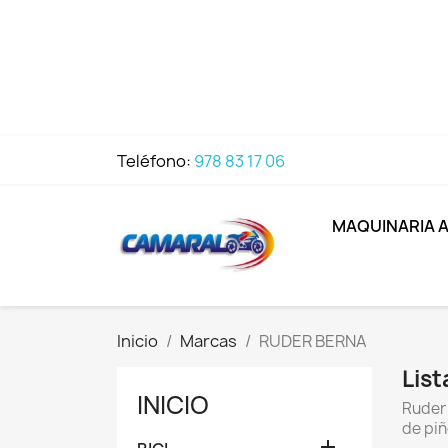
Teléfono:
978 83 17 06
MAQUINARIA 
Inicio
Marcas
RUDER BERNA
Lis
INICIO
Ruder 
de piñ
