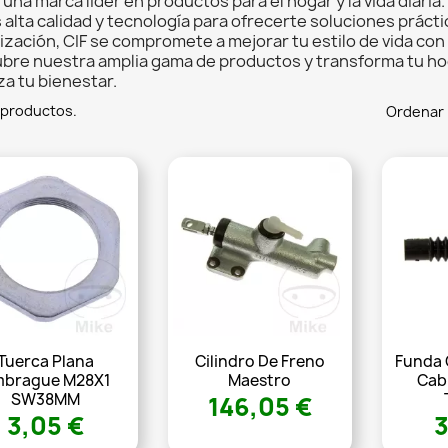
s una marca líder en productos para el hogar y la vida diar
 alta calidad y tecnología para ofrecerte soluciones práct
ización, CIF se compromete a mejorar tu estilo de vida con 
bre nuestra amplia gama de productos y transforma tu ho
za tu bienestar.
 productos.
Ordenar 
Tuerca Plana
Cilindro De Freno
Funda 
mbrague M28X1
Maestro
Cab
SW38MM
146,05 €
3,05 €
3