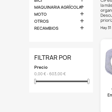
BICI
CIF e
la más

MAQUINARIA AGRÍCOLA
organ

MOTO
Descu
priori

OTROS

Hay 31
RECAMBIOS
FILTRAR POR
Precio
0,00 € - 603,00 €
E