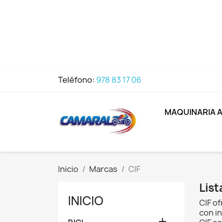
Teléfono:
978 83 17 06
MAQUINARIA 
Inicio
Marcas
CIF
List
INICIO
CIF of
con i
