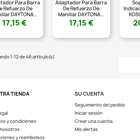
tador Para Barra
Adaptador Para Barra
So
e Refuerzo De
De Refuerzo De
Indica
illar DAYTONA...
Manillar DAYTONA...
KOS
17,15 €
17,15 €
2
ndo 1-12 de 46 artículo(s)
TRA TIENDA
SU CUENTA
Seguimiento del pedido
egal
Iniciar sesión
os y condiciones
Crear una cuenta
 nosotros
Mis alertas
ciones y reembolsos