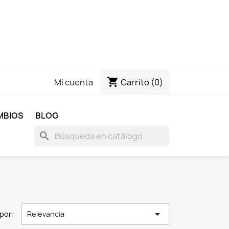
shopping_cart
Carrito
(0)
Mi cuenta
MBIOS
BLOG
search

por:
Relevancia