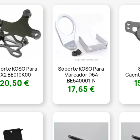
orte KOSO Para
Soporte KOSO Para
RX2 BE010K00
Marcador D64
Cuent
BE640001-N
20,50 €
1
17,65 €