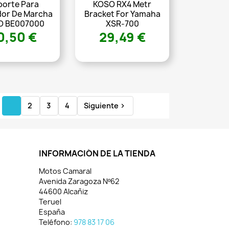
porte Para
KOSO RX4 Metr
dor De Marcha
Bracket For Yamaha
O BE007000
XSR-700
0,50 €
29,49 €
1
2
3
4
Siguiente

INFORMACIÓN DE LA TIENDA
Motos Camaral
Avenida Zaragoza Nº62
44600 Alcañiz
Teruel
España
Teléfono:
978 83 17 06