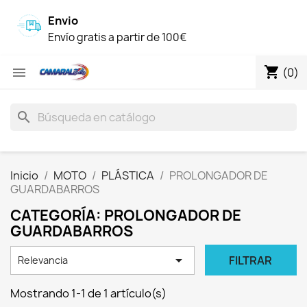
Envio
Envío gratis a partir de 100€
shopping_cart

(0)
search
Inicio
MOTO
PLÁSTICA
PROLONGADOR DE
GUARDABARROS
CATEGORÍA: PROLONGADOR DE
GUARDABARROS

FILTRAR
Relevancia
Mostrando 1-1 de 1 artículo(s)