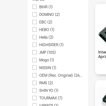
BIHR
(1)
DOMINO
(2)
EBC
(2)
HEBO
(1)
Hella
(2)
HIGHSIDER
(1)
Inte
JMP
(105)
April
Mogo
(1)
NISSIN
(1)
OEM (Rec. Original)
(246)
RMS
(2)
SHIN YO
(1)
TOURMAX
(7)
V PARTS
(1)