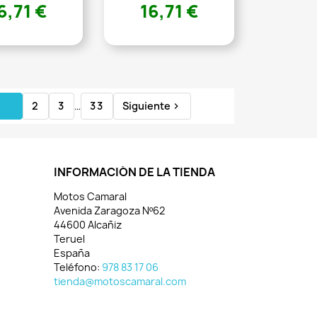
6,71 €
16,71 €
1
2
3
…
33
Siguiente

INFORMACIÓN DE LA TIENDA
Motos Camaral
Avenida Zaragoza Nº62
44600 Alcañiz
Teruel
España
Teléfono:
978 83 17 06
tienda@motoscamaral.com