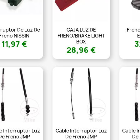
rruptor De Luz De
CAJA LUZ DE
Freno
Freno NISSIN
FRENO/BRAKE LIGHT
E
BOX
11,97 €
3
28,96 €
e Interruptor Luz
Cable Interruptor Luz
Cable I
De Freno JMP
De Freno JMP
De