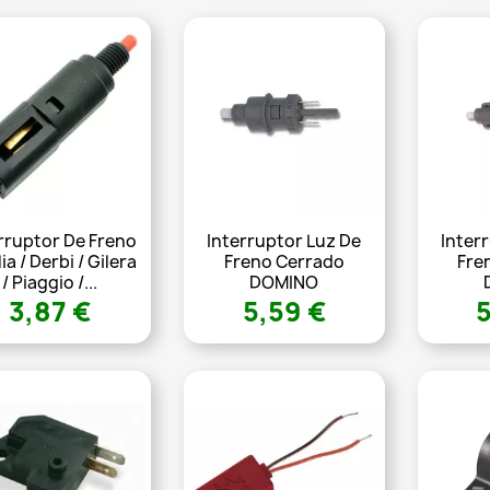
rruptor De Freno
Interruptor Luz De
Inter
ia / Derbi / Gilera
Freno Cerrado
Fre
/ Piaggio /...
DOMINO
3,87 €
5,59 €