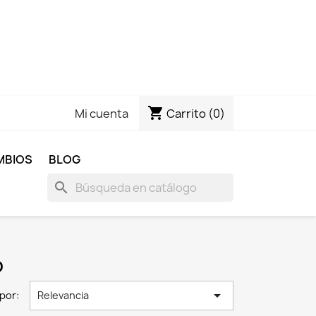
shopping_cart
Carrito
(0)
Mi cuenta
MBIOS
BLOG
search
O

por:
Relevancia