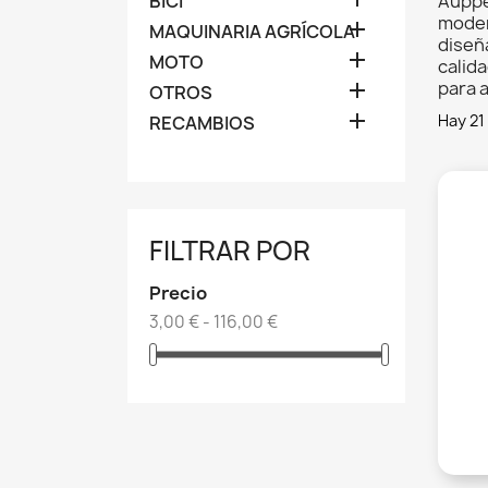
BICI
Auppe
moder

MAQUINARIA AGRÍCOLA
diseña

MOTO
calida
para 

OTROS

Hay 21
RECAMBIOS
FILTRAR POR
Precio
3,00 € - 116,00 €