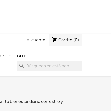
shopping_cart
Carrito
(0)
Mi cuenta
MBIOS
BLOG
search
 tu bienestar diario con estilo y