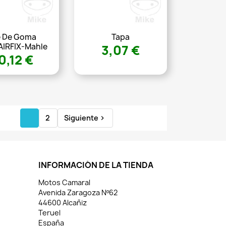
e De Goma
Tapa
AIRFIX-Mahle
3,07 €
0,12 €
1
2
Siguiente

INFORMACIÓN DE LA TIENDA
Motos Camaral
Avenida Zaragoza Nº62
44600 Alcañiz
Teruel
España