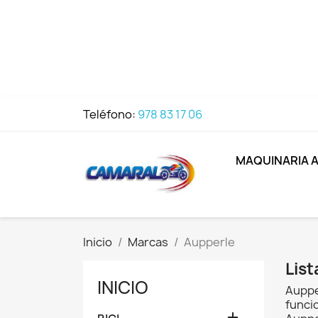
Teléfono:
978 83 17 06
MAQUINARIA 
Inicio
Marcas
Aupperle
Lis
INICIO
Auppe
funci
