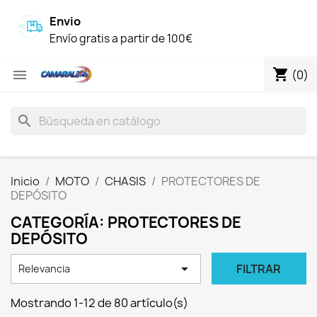
Envio
Envío gratis a partir de 100€
shopping_cart

(0)
search
Inicio
MOTO
CHASIS
PROTECTORES DE
DEPÓSITO
CATEGORÍA: PROTECTORES DE
DEPÓSITO

FILTRAR
Relevancia
Mostrando 1-12 de 80 artículo(s)