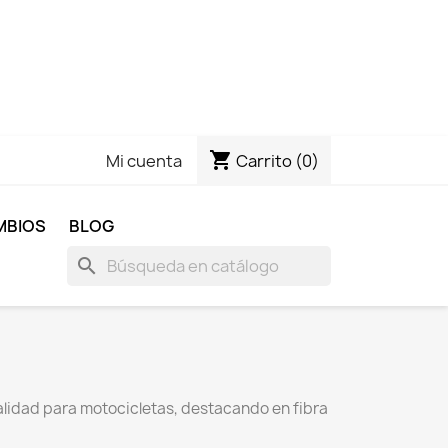
shopping_cart
Carrito
(0)
Mi cuenta
MBIOS
BLOG
search
lidad para motocicletas, destacando en fibra