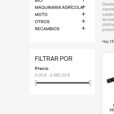
BICI
Desde 

MAQUINARIA AGRÍCOLA
manten

MOTO
catálo
acceso

OTROS
distin

RECAMBIOS
posici
Hay 13
FILTRAR POR
Precio
0,00 € - 2.983,00 €
H