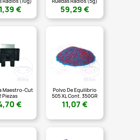
 Radios (10g)
Ruedas Radios (5g)
1,39 €
59,29 €
la Maestro-Cut
Polvo De Equilibrio
2 Piezas
505 XL Cont. 350GR
4,70 €
11,07 €