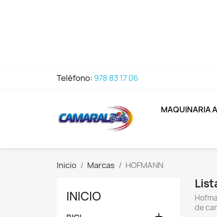
Teléfono:
978 83 17 06
MAQUINARIA 
Inicio
Marcas
HOFMANN
Lis
INICIO
Hofman
de ca
