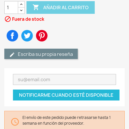

AÑADIR AL CARRITO

Fuera de stock
Compartir
Tuitear
Pinterest
Escriba su propia reseña
NOTIFICARME CUANDO ESTÉ DISPONIBLE
El envío de este pedido puede retrasarse hasta 1

semana en función del proveedor.