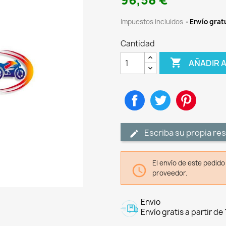
96,58 €
Impuestos incluidos
Envío gratu
Cantidad

AÑADIR 
Compartir
Tuitear
Pinteres
Escriba su propia re
El envío de este pedid

proveedor.
Envio
Envío gratis a partir de