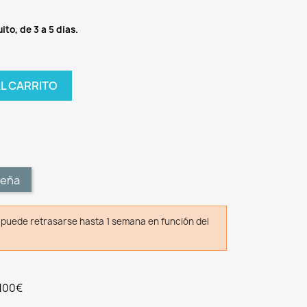
ito, de 3 a 5 dias.
AL CARRITO
t
seña
o puede retrasarse hasta 1 semana en función del
 100€