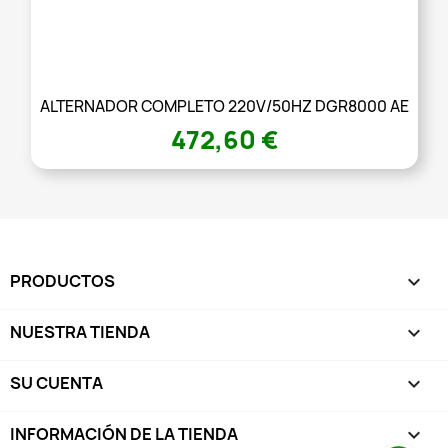
ALTERNADOR COMPLETO 220V/50HZ DGR8000 AE
472,60 €
PRODUCTOS

NUESTRA TIENDA

SU CUENTA

INFORMACIÓN DE LA TIENDA
keyboard_arrow_down