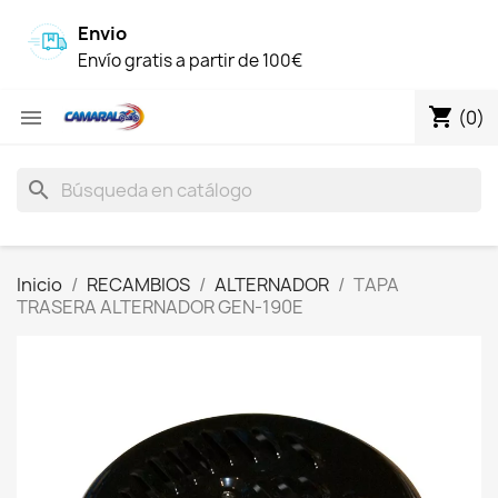
Envio
Envío gratis a partir de 100€
shopping_cart

(0)
search
Inicio
RECAMBIOS
ALTERNADOR
TAPA
TRASERA ALTERNADOR GEN-190E