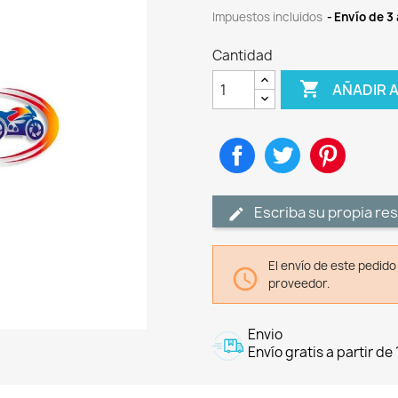
Impuestos incluidos
Envío de 3 
Cantidad

AÑADIR 
Compartir
Tuitear
Pinteres
Escriba su propia re
El envío de este pedid

proveedor.
Envio
Envío gratis a partir de