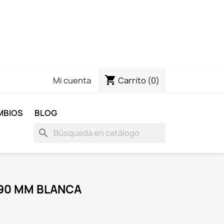
shopping_cart
Carrito
(0)
Mi cuenta
MBIOS
BLOG
search
190 MM BLANCA