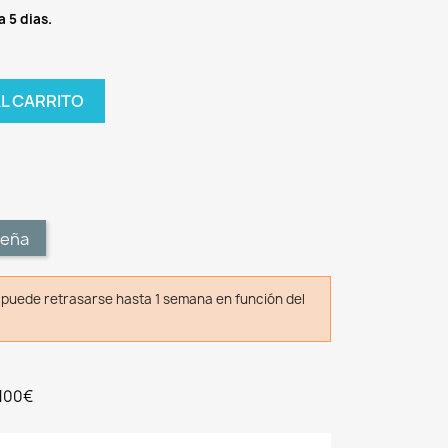
a 5 dias.
AL CARRITO
t
seña
o puede retrasarse hasta 1 semana en función del
 100€