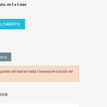
ito, de 3 a 5 dias.
AL CARRITO
t
seña
o puede retrasarse hasta 1 semana en función del
 100€