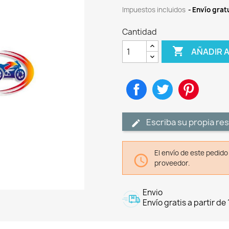
Impuestos incluidos
Envío gratu
Cantidad

AÑADIR 
Compartir
Tuitear
Pinteres
Escriba su propia re
El envío de este pedid

proveedor.
Envio
Envío gratis a partir de