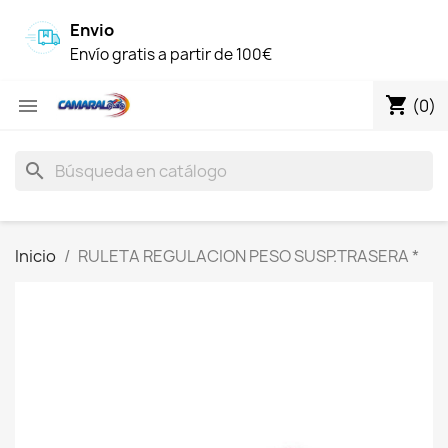
Envio
Envío gratis a partir de 100€
shopping_cart

(0)
search
Inicio
RULETA REGULACION PESO SUSP.TRASERA *