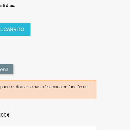
a 5 dias.
AL CARRITO
t
seña
o puede retrasarse hasta 1 semana en función del
 100€