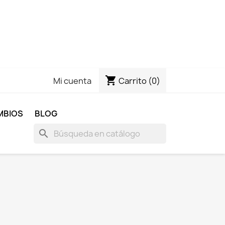
shopping_cart
Carrito
(0)
Mi cuenta
MBIOS
BLOG
search