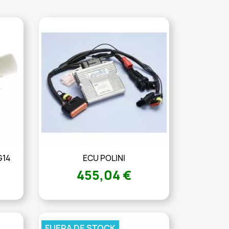
G14
ECU POLINI
455,04 €
FUERA DE STOCK