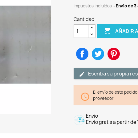
Impuestos incluidos
Envío de 3 
Cantidad

AÑADIR 
Compartir
Tuitear
Pinteres
Escriba su propia re
El envío de este pedid

proveedor.
Envio
Envío gratis a partir de