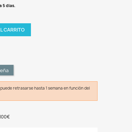
a 5 dias.
AL CARRITO
t
seña
o puede retrasarse hasta 1 semana en función del
 100€