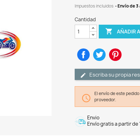
Impuestos incluidos
Envío de 3 
Cantidad

AÑADIR 
Compartir
Tuitear
Pinteres
Escriba su propia re
El envío de este pedid

proveedor.
Envio
Envío gratis a partir de