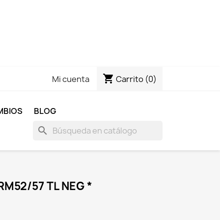
shopping_cart
Carrito
(0)
Mi cuenta
MBIOS
BLOG
search
M52/57 TL NEG *