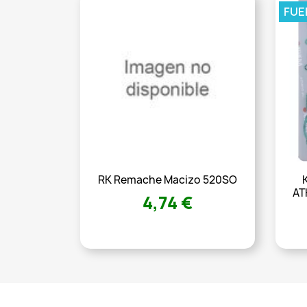
FUE
RK Remache Macizo 520SO
AT
4,74 €